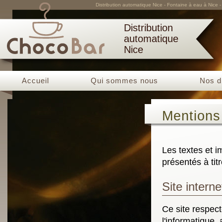
Distribution automatique Nice - Fontaine à eau à Nice 
Distribution
automatique
Nice
Accueil
Qui sommes nous
Nos d
Mentions
Les textes et i
présentés à tit
Site intern
Ce site respect
l'informatique, 