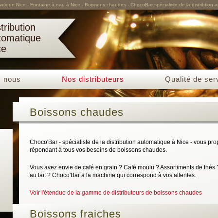
matique Nice - Fontaine à eau à Nice - Boissons chaudes - ChocoBar spécialiste de la distribtion 
tribution
tomatique
ce
 nous
Nos distributeurs
Qualité de ser
Boissons chaudes
Choco'Bar - spécialiste de la distribution automatique à Nice - vous pro
répondant à tous vos besoins de boissons chaudes.
Vous avez envie de café en grain ? Café moulu ? Assortiments de thés
au lait ? Choco'Bar a la machine qui correspond à vos attentes.
Voir l'étendue de la gamme de distributeurs de boissons chaudes
Boissons fraiches