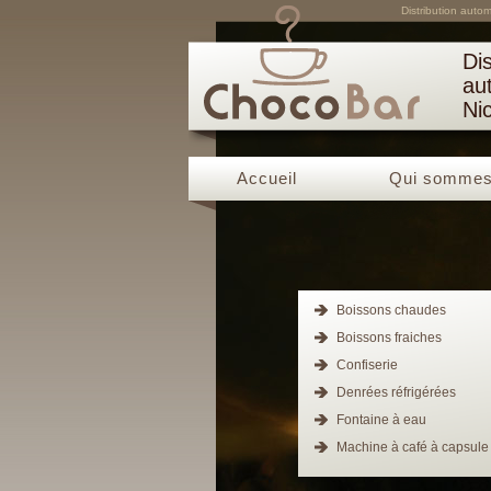
Distribution auto
Dis
au
Ni
Accueil
Qui sommes
Boissons chaudes
Boissons fraiches
Confiserie
Denrées réfrigérées
Fontaine à eau
Machine à café à capsule