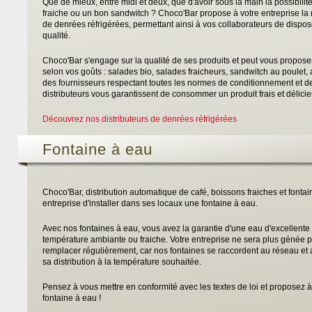
Que de mieux, entre midi et deux, que d'avoir sous la main la possibili
fraiche ou un bon sandwitch ? Choco'Bar propose à votre entreprise la 
de denrées réfrigérées, permettant ainsi à vos collaborateurs de dispo
qualité.
Choco'Bar s'engage sur la qualité de ses produits et peut vous propose
selon vos goûts : salades bio, salades fraicheurs, sandwitch au poulet, 
des fournisseurs respectant toutes les normes de conditionnement et de 
distributeurs vous garantissent de consommer un produit frais et délicie
Découvrez nos distributeurs de denrées réfrigérées
Fontaine à eau
Choco'Bar, distribution automatique de café, boissons fraiches et fonta
entreprise d'installer dans ses locaux une fontaine à eau.
Avec nos fontaines à eau, vous avez la garantie d'une eau d'excellente q
température ambiante ou fraiche. Votre entreprise ne sera plus génée
remplacer régulièrement, car nos fontaines se raccordent au réseau et as
sa distribution à la température souhaitée.
Pensez à vous mettre en conformité avec les textes de loi et proposez à 
fontaine à eau !