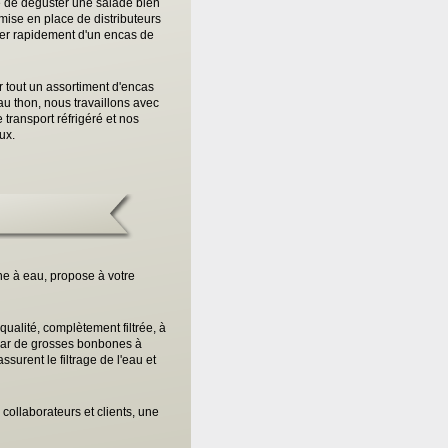
té de déguster une salade bien
mise en place de distributeurs
ser rapidement d'un encas de
r tout un assortiment d'encas
au thon, nous travaillons avec
transport réfrigéré et nos
ux.
ine à eau, propose à votre
ualité, complètement filtrée, à
 par de grosses bonbones à
surent le filtrage de l'eau et
collaborateurs et clients, une