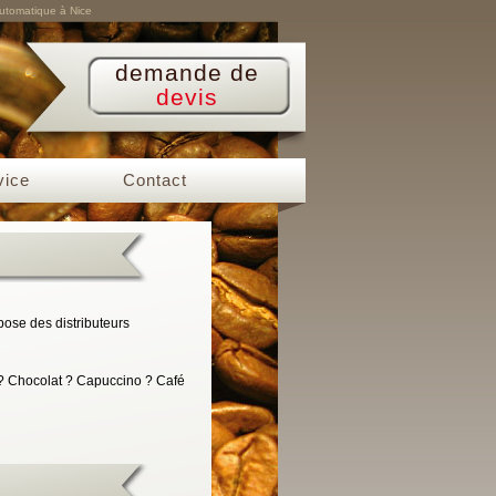
automatique à Nice
demande de
devis
vice
Contact
pose des distributeurs
 ? Chocolat ? Capuccino ? Café